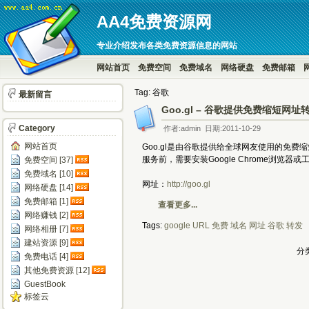
AA4免费资源网
专业介绍发布各类免费资源信息的网站
网站首页
免费空间
免费域名
网络硬盘
免费邮箱
Tag: 谷歌
最新留言
Goo.gl – 谷歌提供免费缩短网址
Category
作者:admin 日期:2011-10-29
网站首页
Goo.gl是由谷歌提供给全球网友使用的免费
服务前，需要安装Google Chrome浏览器或工具
免费空间 [37]
免费域名 [10]
网址：
http://goo.gl
网络硬盘 [14]
免费邮箱 [1]
查看更多...
网络赚钱 [2]
Tags:
google
URL
免费
域名
网址
谷歌
转发
网络相册 [7]
建站资源 [9]
分类
免费电话 [4]
其他免费资源 [12]
GuestBook
标签云