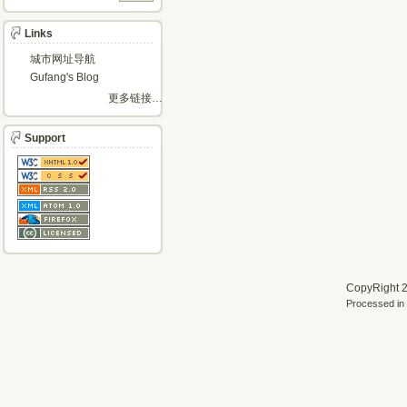
Links
城市网址导航
Gufang's Blog
更多链接…
Support
CopyRight 2
Processed in