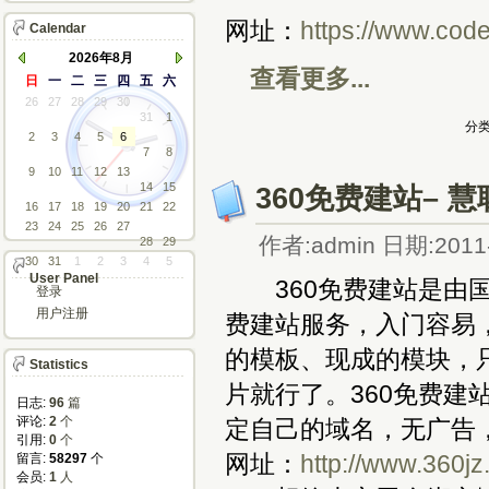
网址：
https://www.cod
Calendar
2026年8月
查看更多...
日
一
二
三
四
五
六
26
27
28
29
30
31
1
分类
2
3
4
5
6
7
8
9
10
11
12
13
14
15
360免费建站–
16
17
18
19
20
21
22
23
24
25
26
27
作者:admin 日期:2011-
28
29
30
31
1
2
3
4
5
User Panel
360免费建站是由国
登录
用户注册
费建站服务，入门容易
的模板、现成的模块，
Statistics
片就行了。360免费
日志:
96
篇
评论: 
2
个
定自己的域名，无广告
引用: 
0
个
网址：
http://www.360j
留言: 
58297
个
会员: 
1
人