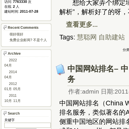
想给大家弄个绑定域名
访问: 
7763330
次
在线: 
2
人
解析”，解析好了的呀
建站时间: 
2011-07-28
查看更多...
Recent Comments
很好很好
Tags:
慧聪网
自助建站
免费企业邮局? 不是个人
邮箱?
分类
Archive
2022
04月
中国网站排名– 
2014
务
04月
2012
01月
05月
作者:admin 日期:2011-
2011
10月
11月
中国网站排名（China W
排名服务，类似著名的Al
Search
侧重中国地区的网站排名
关键字 