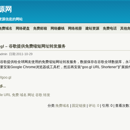
源网
资源信息的网站
免费域名
网络硬盘
免费邮箱
网络赚钱
网络相册
建站资源
免费电话
其他
o.gl – 谷歌提供免费缩短网址转发服务
dmin 日期:2011-10-29
l是由谷歌提供给全球网友使用的免费缩短网址转发服务，数据保存在谷歌全球数据库，永不
安装Google Chrome浏览器或工具栏，然后再安装“goo.gl URL Shortener”扩
//goo.gl
...
le
URL
免费
域名
网址
谷歌
转发
分类:
免费域名
| 
固定链接
| 
评论: 0
| 引用: 0 | 查看次数: 