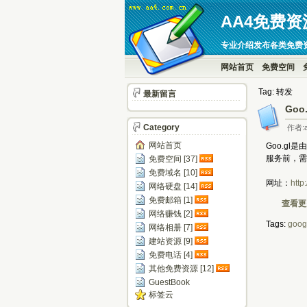
AA4免费资
专业介绍发布各类免费
网站首页
免费空间
Tag: 转发
最新留言
Go
Category
作者:a
网站首页
Goo.g
服务前，需要
免费空间 [37]
免费域名 [10]
网址：
http:
网络硬盘 [14]
免费邮箱 [1]
查看更多
网络赚钱 [2]
Tags:
goog
网络相册 [7]
建站资源 [9]
免费电话 [4]
其他免费资源 [12]
GuestBook
标签云