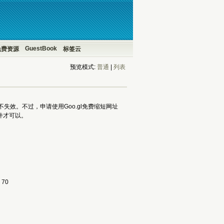
GuestBook
免费资源
标签云
预览模式:
普通
| 
列表
失效。不过，申请使用Goo.gl免费缩短网址
展插件才可以。
70 