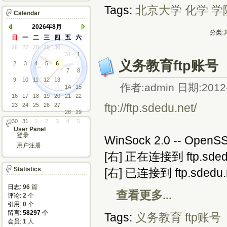
Tags:
北京大学
化学
学
Calendar
2026年8月
分类:
日
一
二
三
四
五
六
26
27
28
29
30
31
1
义务教育ftp账号
2
3
4
5
6
7
8
9
10
11
12
13
作者:admin 日期:2012-
14
15
16
17
18
19
20
21
22
ftp://ftp.sdedu.net/
23
24
25
26
27
28
29
30
31
1
2
3
4
5
User Panel
登录
WinSock 2.0 -- OpenSS
用户注册
[右] 正在连接到 ftp.sded
Statistics
[右] 已连接到 ftp.sdedu.
日志:
96
篇
查看更多...
评论: 
2
个
引用: 
0
个
留言: 
58297
个
Tags:
义务教育
ftp账号
会员: 
1
人