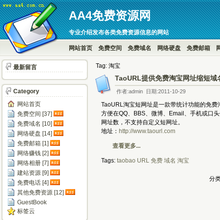
AA4免费资源网
专业介绍发布各类免费资源信息的网站
网站首页
免费空间
免费域名
网络硬盘
免费邮箱
Tag: 淘宝
最新留言
TaoURL提供免费淘宝网址缩短域
Category
作者:admin 日期:2011-10-29
网站首页
TaoURL淘宝短网址是一款带统计功能的免
方便在QQ、BBS、微博、Email、手机或口
免费空间 [37]
网址数，不支持自定义短网址。
免费域名 [10]
地址：
http://www.taourl.com
网络硬盘 [14]
免费邮箱 [1]
查看更多...
网络赚钱 [2]
Tags:
taobao
URL
免费
域名
淘宝
网络相册 [7]
建站资源 [9]
分类
免费电话 [4]
其他免费资源 [12]
GuestBook
标签云