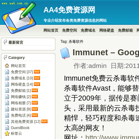
AA4免费资源网
专业介绍发布各类免费资源信息的网站
网站首页
免费空间
免费域名
网络硬盘
免费邮箱
Tag: 杀毒软件
最新留言
Immunet – 
Category
作者:admin 日期:2011
网站首页
免费空间 [37]
Immunet免费云杀毒
免费域名 [10]
网络硬盘 [14]
杀毒软件Avast，能够替
免费邮箱 [1]
立于2009年，据传是
网络赚钱 [2]
网络相册 [7]
头，采用最新的云杀毒
建站资源 [9]
免费电话 [4]
精悍，轻巧程度和杀毒
其他免费资源 [12]
太高的网友！
GuestBook
标签云
网址：
http://www.immu