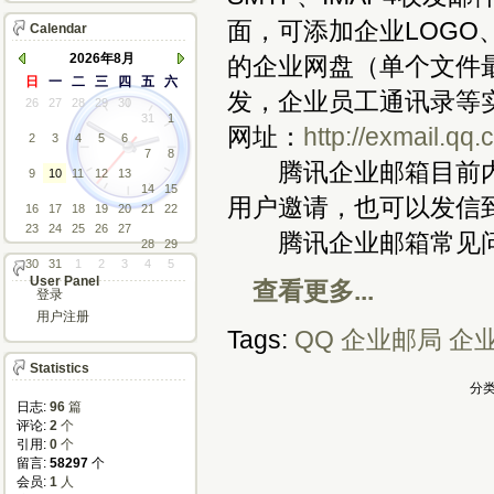
面，可添加企业LOGO
Calendar
2026年8月
的企业网盘（单个文件
日
一
二
三
四
五
六
发，企业员工通讯录等
26
27
28
29
30
31
1
网址：
http://exmail.qq
2
3
4
5
6
7
8
腾讯企业邮箱目前内
9
10
11
12
13
14
15
用户邀请，也可以发信到bi
16
17
18
19
20
21
22
23
24
25
26
27
腾讯企业邮箱常见
28
29
30
31
1
2
3
4
5
User Panel
查看更多...
登录
用户注册
Tags:
QQ
企业邮局
企
Statistics
分类
日志:
96
篇
评论: 
2
个
引用: 
0
个
留言: 
58297
个
会员: 
1
人