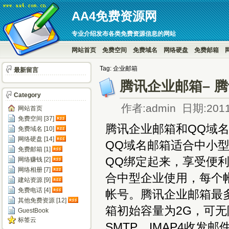
AA4免费资源网
专业介绍发布各类免费资源信息的网站
网站首页
免费空间
免费域名
网络硬盘
免费邮箱
Tag: 企业邮箱
最新留言
腾讯企业邮箱– 
Category
作者:admin 日期:2011
网站首页
免费空间 [37]
腾讯企业邮箱和QQ域
免费域名 [10]
网络硬盘 [14]
QQ域名邮箱适合中小
免费邮箱 [1]
QQ绑定起来，享受便
网络赚钱 [2]
网络相册 [7]
合中型企业使用，每个
建站资源 [9]
免费电话 [4]
帐号。腾讯企业邮箱最多
其他免费资源 [12]
箱初始容量为2G，可无
GuestBook
标签云
SMTP、IMAP4收发