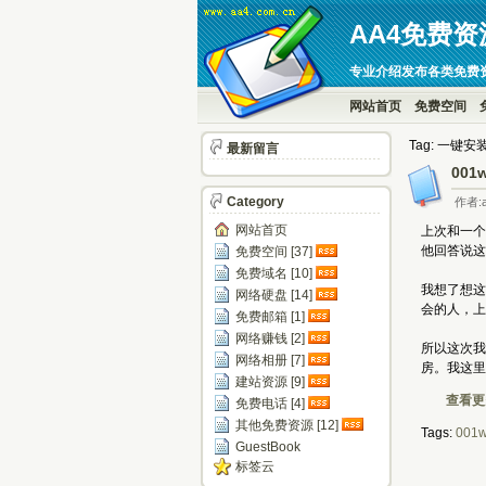
AA4免费资
专业介绍发布各类免费
网站首页
免费空间
Tag: 一键安
最新留言
00
Category
作者:a
网站首页
上次和一个
他回答说这
免费空间 [37]
免费域名 [10]
我想了想这
网络硬盘 [14]
会的人，上
免费邮箱 [1]
网络赚钱 [2]
所以这次我
网络相册 [7]
房。我这里
建站资源 [9]
查看更多
免费电话 [4]
其他免费资源 [12]
Tags:
001
GuestBook
标签云