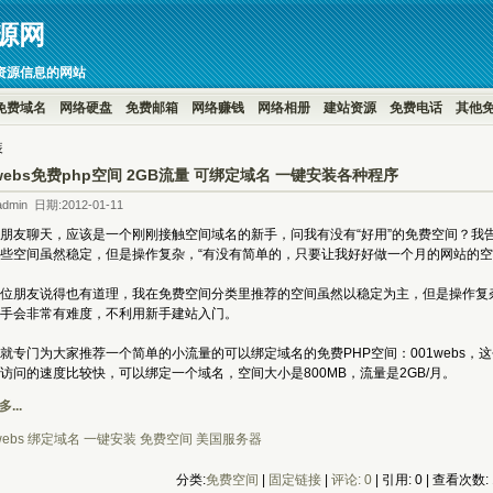
源网
资源信息的网站
免费域名
网络硬盘
免费邮箱
网络赚钱
网络相册
建站资源
免费电话
其他
装
1webs免费php空间 2GB流量 可绑定域名 一键安装各种程序
dmin 日期:2012-01-11
朋友聊天，应该是一个刚刚接触空间域名的新手，问我有没有“好用”的免费空间？我告诉
些空间虽然稳定，但是操作复杂，“有没有简单的，只要让我好好做一个月的网站的空
位朋友说得也有道理，我在免费空间分类里推荐的空间虽然以稳定为主，但是操作复
手会非常有难度，不利用新手建站入门。
就专门为大家推荐一个简单的小流量的可以绑定域名的免费PHP空间：001webs，这个
访问的速度比较快，可以绑定一个域名，空间大小是800MB，流量是2GB/月。
...
webs
绑定域名
一键安装
免费空间
美国服务器
分类:
免费空间
| 
固定链接
| 
评论: 0
| 引用: 0 | 查看次数: 