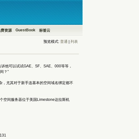
GuestBook
免费资源
标签云
预览模式:
普通
| 
列表
他可以试试GAE、SF、SAE、000等等，
间？”
杂，尤其对于新手连基本的空间域名绑定都不
空间服务器位于美国Limestone达拉斯机
131 