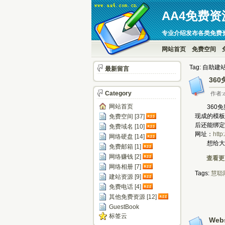
AA4免费资
专业介绍发布各类免费
网站首页
免费空间
Tag: 自助建
最新留言
36
Category
作者:a
网站首页
360免费
现成的模板
免费空间 [37]
后还能绑定
免费域名 [10]
网址：
http
网络硬盘 [14]
想给大家弄
免费邮箱 [1]
网络赚钱 [2]
查看更多
网络相册 [7]
Tags:
慧聪
建站资源 [9]
免费电话 [4]
其他免费资源 [12]
GuestBook
标签云
We