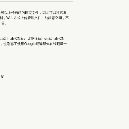
是可以上传自己的网页文件，因此可以将它看
限制，Web方式上传管理文件，纯静态空间，不
广告。
qs
&hl=zh-CN&ie=UTF-8&sl=en&tl=zh-CN
也别忘了使用Google翻译帮你在线翻译一
81 