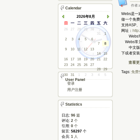
作者:a
Calendar
Webs是
2026年8月
做一个免费
日
一
二
三
四
五
六
支持ASP
26
27
28
29
30
网址：
http
31
1
Webs
2
3
4
5
6
Webs常
7
8
中文版是使
9
10
11
12
13
下或者安装
14
15
16
17
18
19
20
21
22
查看更多
23
24
25
26
27
28
29
Tags:
免费
30
31
1
2
3
4
5
User Panel
登录
用户注册
Statistics
日志:
96
篇
评论: 
2
个
引用: 
0
个
留言: 
58297
个
会员: 
1
人