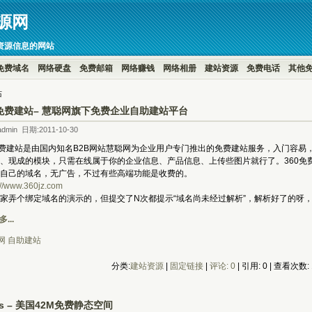
源网
资源信息的网站
免费域名
网络硬盘
免费邮箱
网络赚钱
网络相册
建站资源
免费电话
其他
站
0免费建站– 慧聪网旗下免费企业自助建站平台
dmin 日期:2011-10-30
建站是由国内知名B2B网站慧聪网为企业用户专门推出的免费建站服务，入门容易
、现成的模块，只需在线属于你的企业信息、产品信息、上传些图片就行了。360免
自己的域名，无广告，不过有些高端功能是收费的。
://www.360jz.com
个绑定域名的演示的，但提交了N次都提示“域名尚未经过解析”，解析好了的呀，
...
网
自助建站
分类:
建站资源
| 
固定链接
| 
评论: 0
| 引用: 0 | 查看次数: 
bs – 美国42M免费静态空间